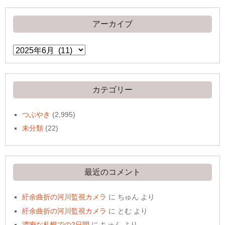
アーカイブ
ア
ー
カ
イ
ブ
カテゴリー
つぶやき
(2,995)
未分類
(22)
最近のコメント
紆余曲折の河川監視カメラ
に
ちゅん
より
紆余曲折の河川監視カメラ
に
とむ
より
濃密な札幌での2日間
に
ちゅん
より