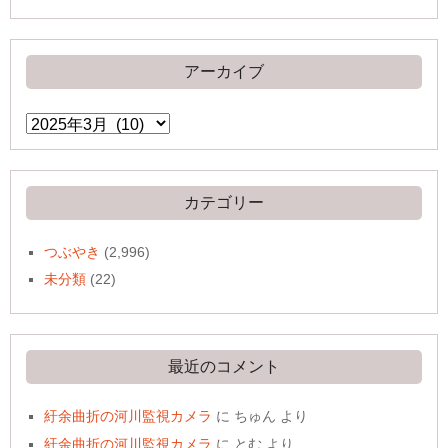
アーカイブ
ア
ー
カ
イ
ブ
カテゴリー
つぶやき
(2,996)
未分類
(22)
最近のコメント
紆余曲折の河川監視カメラ
に
ちゅん
より
紆余曲折の河川監視カメラ
に
とむ
より