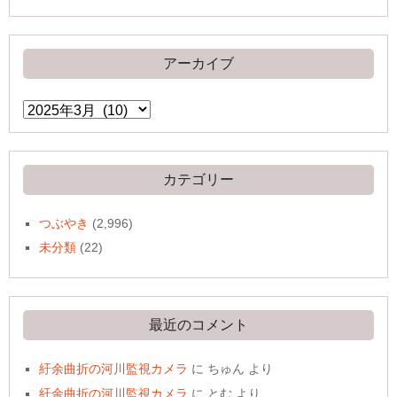
アーカイブ
ア
ー
カ
イ
ブ
カテゴリー
つぶやき
(2,996)
未分類
(22)
最近のコメント
紆余曲折の河川監視カメラ
に
ちゅん
より
紆余曲折の河川監視カメラ
に
とむ
より