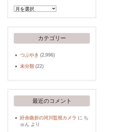
ア
ー
カ
イ
ブ
カテゴリー
つぶやき
(2,996)
未分類
(22)
最近のコメント
紆余曲折の河川監視カメラ
に
ち
ゅん
より