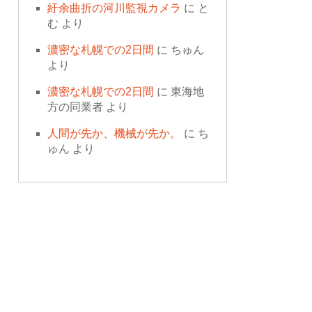
紆余曲折の河川監視カメラ
に
と
む
より
濃密な札幌での2日間
に
ちゅん
より
濃密な札幌での2日間
に
東海地
方の同業者
より
人間が先か、機械が先か。
に
ち
ゅん
より