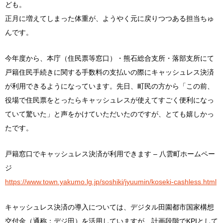
ども。
正月に増えてしまった体重が、ようやく元に戻りつつある担当ちゅ
んです。
今年度から、本庁（住民票等窓口）・熊石総合支所・落部支所にて
戸籍住民手続きに関する手数料の支払いの際にキャッシュレス決済
が利用できるようになっています。先日、町民の方から「この前、
役場で住民票をとったらキャッシュレスが使えてすごく便利になっ
ていて驚いた」と声をかけていただいたのですが、とても嬉しかっ
たです。
戸籍窓口でキャッシュレス決済が利用できます – 八雲町ホームペー
ジ
https://www.town.yakumo.lg.jp/soshiki/jyuumin/koseki-cashless.html
キャッシュレス決済の導入については、デジタル田園都市国家構想
交付金（通称：デジ田）を活用していますが、計画段階でKPIとして