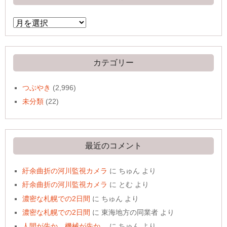
ア
ー
カ
イ
ブ
カテゴリー
つぶやき
(2,996)
未分類
(22)
最近のコメント
紆余曲折の河川監視カメラ
に
ちゅん
より
紆余曲折の河川監視カメラ
に
とむ
より
濃密な札幌での2日間
に
ちゅん
より
濃密な札幌での2日間
に
東海地方の同業者
より
人間が先か、機械が先か。
に
ちゅん
より