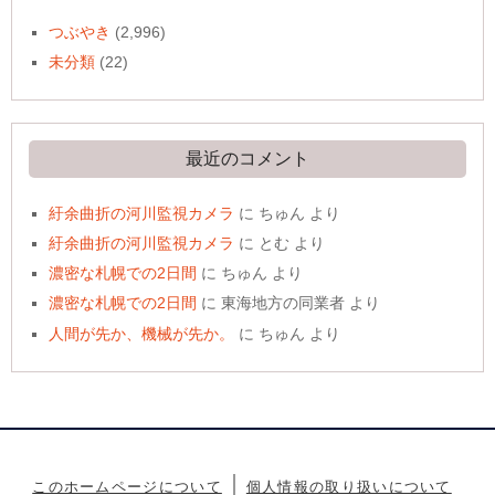
つぶやき
(2,996)
未分類
(22)
最近のコメント
紆余曲折の河川監視カメラ
に
ちゅん
より
紆余曲折の河川監視カメラ
に
とむ
より
濃密な札幌での2日間
に
ちゅん
より
濃密な札幌での2日間
に
東海地方の同業者
より
人間が先か、機械が先か。
に
ちゅん
より
このホームページについて
個人情報の取り扱いについて