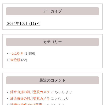
アーカイブ
ア
ー
カ
イ
ブ
カテゴリー
つぶやき
(2,996)
未分類
(22)
最近のコメント
紆余曲折の河川監視カメラ
に
ちゅん
より
紆余曲折の河川監視カメラ
に
とむ
より
濃密な札幌での2日間
に
ちゅん
より