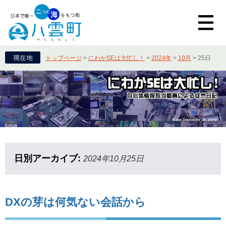
トップページ
>
にわかSEは大忙し！
>
2024年
>
10月
>
25日
日別アーカイブ:
2024年10月25日
DXの芽は何気ない会話から