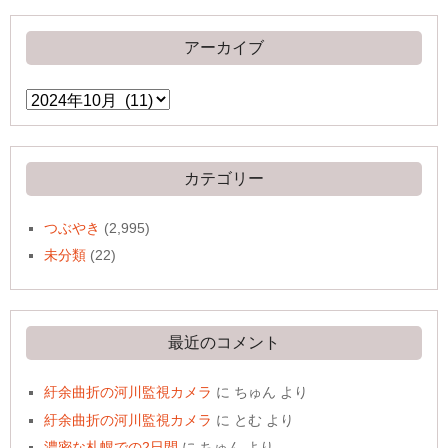
アーカイブ
ア
ー
カ
イ
ブ
カテゴリー
つぶやき
(2,995)
未分類
(22)
最近のコメント
紆余曲折の河川監視カメラ
に
ちゅん
より
紆余曲折の河川監視カメラ
に
とむ
より
濃密な札幌での2日間
に
ちゅん
より