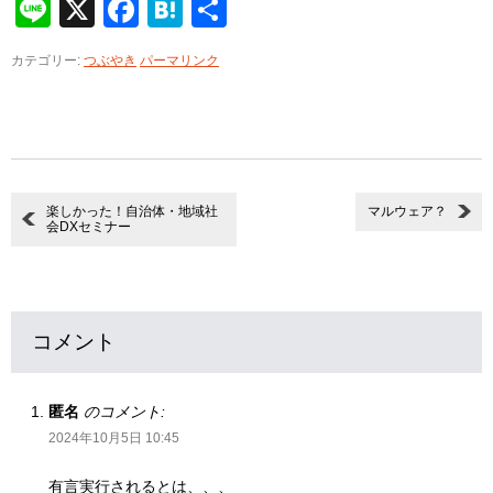
Line
X
Facebook
Hatena
共
有
カテゴリー:
つぶやき
パーマリンク
楽しかった！自治体・地域社
マルウェア？
会DXセミナー
コメント
匿名
のコメント:
2024年10月5日 10:45
有言実行されるとは、、、