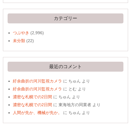
カ
イ
ブ
カテゴリー
つぶやき
(2,996)
未分類
(22)
最近のコメント
紆余曲折の河川監視カメラ
に
ちゅん
より
紆余曲折の河川監視カメラ
に
とむ
より
濃密な札幌での2日間
に
ちゅん
より
濃密な札幌での2日間
に
東海地方の同業者
より
人間が先か、機械が先か。
に
ちゅん
より