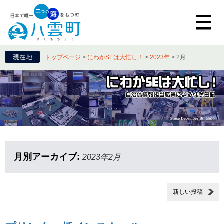
トップページ
>
にわかSEは大忙し！
>
2023年
>
2月
月別アーカイブ:
2023年2月
新しい投稿