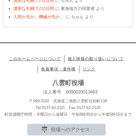
濃密な札幌での2日間
に
ちゅん
より
濃密な札幌での2日間
に
東海地方の同業者
より
人間が先か、機械が先か。
に
ちゅん
より
このホームページについて
個人情報の取り扱いについて
免責事項・著作権
リンク
八雲町役場
法人番号 6000020013463
〒049-3192 北海道二海郡八雲町住初町138
Tel:0137-62-2111 Fax:0137-62-2120
町役場開庁時間：月曜日から金曜日 午前8時30分から午後5時15分まで
役場へのアクセス