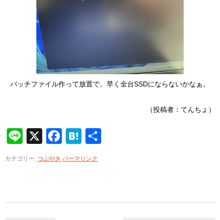
バッチファイル作って放置で。早く全台SSDにならないかなぁ。
（投稿者：てんちょ）
Line
X
Facebook
Hatena
共
有
カテゴリー:
つぶやき
パーマリンク