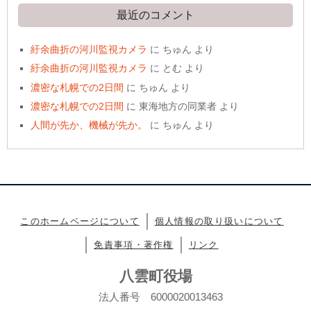
最近のコメント
紆余曲折の河川監視カメラ
に
ちゅん
より
紆余曲折の河川監視カメラ
に
とむ
より
濃密な札幌での2日間
に
ちゅん
より
濃密な札幌での2日間
に
東海地方の同業者
より
人間が先か、機械が先か。
に
ちゅん
より
このホームページについて
個人情報の取り扱いについて
免責事項・著作権
リンク
八雲町役場
法人番号 6000020013463