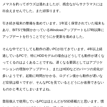
メマスを釣ってボウズは逃れましたが、残念ながらサクラマスには
出会えませんでした。また頑張ります。
引き続き端末の整備を進めています。1年近く保管されていた端末も
あり、BITSで制限かかっているWindowsアップデートも17時以降に
アップデートを行うことでどうにか更新を進めました。
そんな中でどうしても動作の遅いPCが出てきています。4年以上経
過しているPCで、特にHDDモデルの場合はどうしても動作が遅くな
ってくるのはよくあることですね。遅くなる要因としてはアプリケ
ーションの増加やアップデート、またはHDDなどのパーツの劣化が
多いようです。起動に時間がかかる、ログイン後から動作が遅いな
ど症状は様々ですが、そんなPCを見ているとどうにか改善できない
ものかと考えてしまいますよね。
普段個人で使用しているPCはほとんどがSSD搭載だと思います。慣