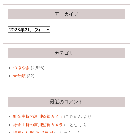
アーカイブ
ア
ー
カ
イ
ブ
カテゴリー
つぶやき
(2,995)
未分類
(22)
最近のコメント
紆余曲折の河川監視カメラ
に
ちゅん
より
紆余曲折の河川監視カメラ
に
とむ
より
濃密な札幌での2日間
に
ちゅん
より