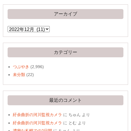
アーカイブ
ア
ー
カ
イ
ブ
カテゴリー
つぶやき
(2,996)
未分類
(22)
最近のコメント
紆余曲折の河川監視カメラ
に
ちゅん
より
紆余曲折の河川監視カメラ
に
とむ
より
濃密な札幌での2日間
に
ちゅん
より