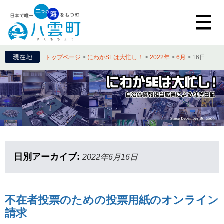
トップページ
>
にわかSEは大忙し！
>
2022年
>
6月
>
16日
日別アーカイブ:
2022年6月16日
不在者投票のための投票用紙のオンライン
請求