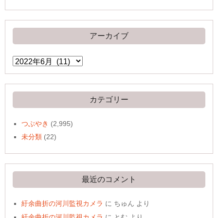
アーカイブ
ア
ー
カ
イ
ブ
カテゴリー
つぶやき
(2,995)
未分類
(22)
最近のコメント
紆余曲折の河川監視カメラ
に
ちゅん
より
紆余曲折の河川監視カメラ
に
とむ
より