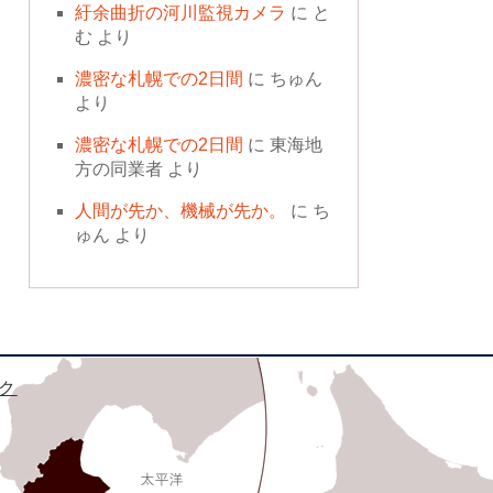
紆余曲折の河川監視カメラ
に
と
む
より
濃密な札幌での2日間
に
ちゅん
より
濃密な札幌での2日間
に
東海地
方の同業者
より
人間が先か、機械が先か。
に
ち
ゅん
より
ク