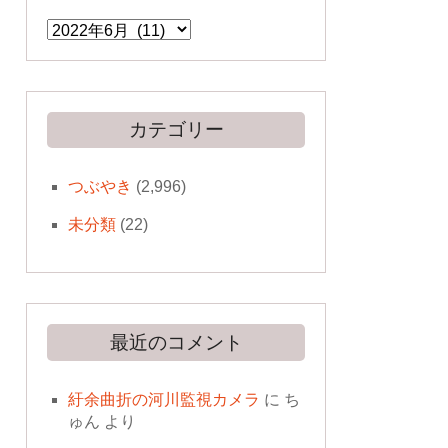
ア
ー
カ
イ
ブ
カテゴリー
つぶやき
(2,996)
未分類
(22)
最近のコメント
紆余曲折の河川監視カメラ
に
ち
ゅん
より