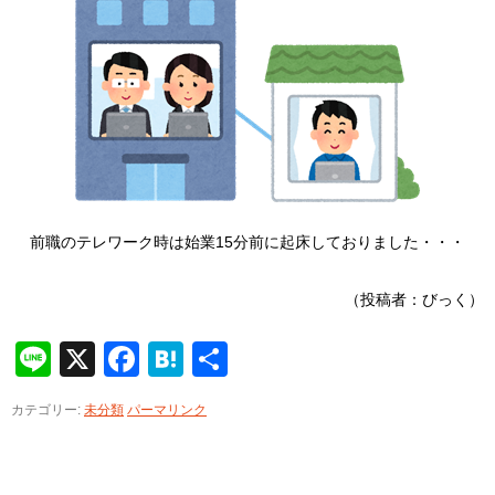
前職のテレワーク時は始業15分前に起床しておりました・・・
（投稿者：びっく）
Line
X
Facebook
Hatena
共
有
カテゴリー:
未分類
パーマリンク