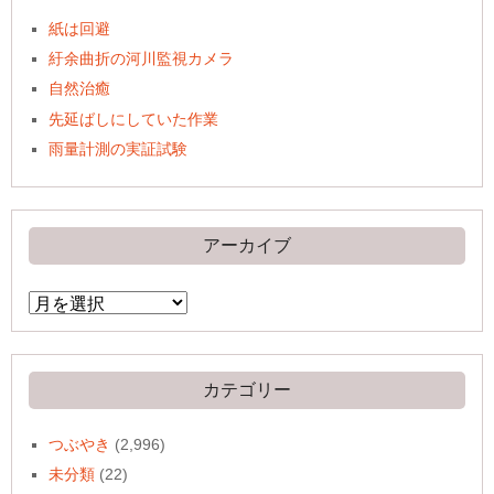
紙は回避
紆余曲折の河川監視カメラ
自然治癒
先延ばしにしていた作業
雨量計測の実証試験
アーカイブ
ア
ー
カ
イ
ブ
カテゴリー
つぶやき
(2,996)
未分類
(22)