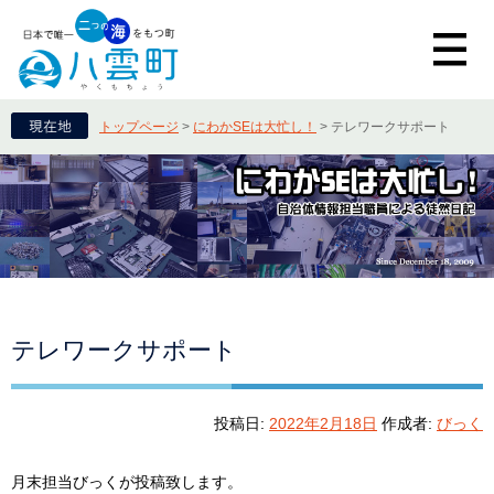
トップページ
>
にわかSEは大忙し！
>
テレワークサポート
テレワークサポート
投稿日:
2022年2月18日
作成者:
びっく
月末担当びっくが投稿致します。