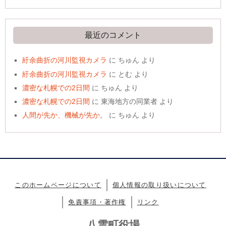
最近のコメント
紆余曲折の河川監視カメラ
に
ちゅん
より
紆余曲折の河川監視カメラ
に
とむ
より
濃密な札幌での2日間
に
ちゅん
より
濃密な札幌での2日間
に
東海地方の同業者
より
人間が先か、機械が先か。
に
ちゅん
より
このホームページについて
個人情報の取り扱いについて
免責事項・著作権
リンク
八雲町役場