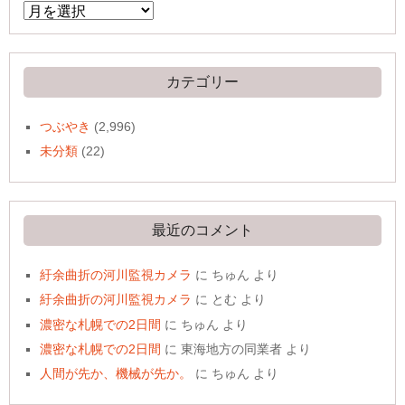
ア
ー
カ
イ
ブ
カテゴリー
つぶやき
(2,996)
未分類
(22)
最近のコメント
紆余曲折の河川監視カメラ
に
ちゅん
より
紆余曲折の河川監視カメラ
に
とむ
より
濃密な札幌での2日間
に
ちゅん
より
濃密な札幌での2日間
に
東海地方の同業者
より
人間が先か、機械が先か。
に
ちゅん
より