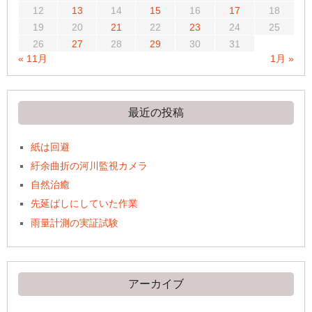
12
13
14
15
16
17
18
19
20
21
22
23
24
25
26
27
28
29
30
31
« 11月
1月 »
最近の投稿
紙は回避
紆余曲折の河川監視カメラ
自然治癒
先延ばしにしていた作業
雨量計測の実証試験
アーカイブ