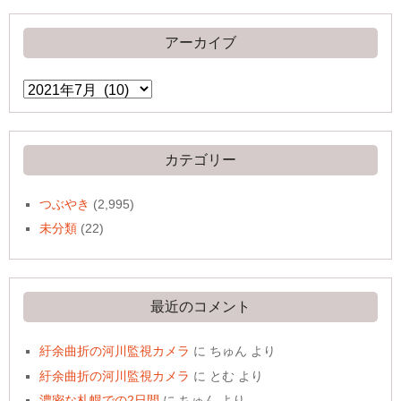
アーカイブ
ア
ー
カ
イ
ブ
カテゴリー
つぶやき
(2,995)
未分類
(22)
最近のコメント
紆余曲折の河川監視カメラ
に
ちゅん
より
紆余曲折の河川監視カメラ
に
とむ
より
濃密な札幌での2日間
に
ちゅん
より