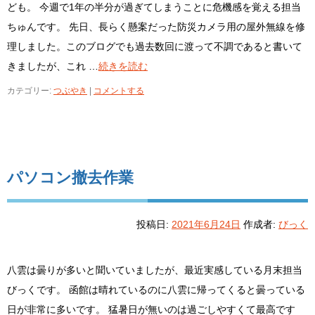
ども。 今週で1年の半分が過ぎてしまうことに危機感を覚える担当
ちゅんです。 先日、長らく懸案だった防災カメラ用の屋外無線を修
理しました。このブログでも過去数回に渡って不調であると書いて
きましたが、これ …
続きを読む
カテゴリー:
つぶやき
|
コメントする
パソコン撤去作業
投稿日:
2021年6月24日
作成者:
びっく
八雲は曇りが多いと聞いていましたが、最近実感している月末担当
びっくです。 函館は晴れているのに八雲に帰ってくると曇っている
日が非常に多いです。 猛暑日が無いのは過ごしやすくて最高です