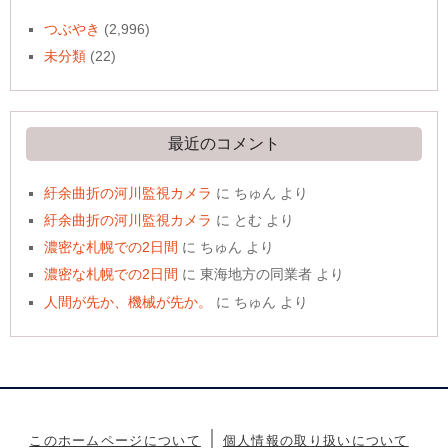
つぶやき
(2,996)
未分類
(22)
最近のコメント
紆余曲折の河川監視カメラ
に
ちゅん
より
紆余曲折の河川監視カメラ
に
とむ
より
濃密な札幌での2日間
に
ちゅん
より
濃密な札幌での2日間
に
東海地方の同業者
より
人間が先か、機械が先か。
に
ちゅん
より
このホームページについて
個人情報の取り扱いについて