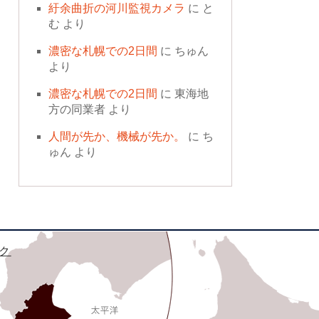
紆余曲折の河川監視カメラ
に
と
む
より
濃密な札幌での2日間
に
ちゅん
より
濃密な札幌での2日間
に
東海地
方の同業者
より
人間が先か、機械が先か。
に
ち
ゅん
より
ク