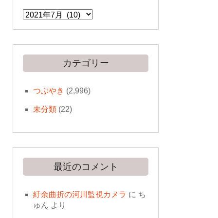
ア
ー
カ
イ
ブ
カテゴリー
つぶやき
(2,996)
未分類
(22)
最近のコメント
紆余曲折の河川監視カメラ
に
ち
ゅん
より