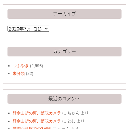
アーカイブ
ア
ー
カ
イ
ブ
カテゴリー
つぶやき
(2,996)
未分類
(22)
最近のコメント
紆余曲折の河川監視カメラ
に
ちゅん
より
紆余曲折の河川監視カメラ
に
とむ
より
濃密な札幌での2日間
に
ちゅん
より