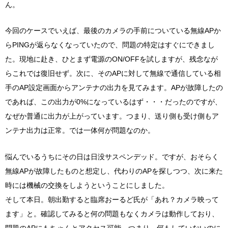
ん。
今回のケースでいえば、最後のカメラの手前についている無線APか
らPINGが返らなくなっていたので、問題の特定はすぐにできまし
た。現地に赴き、ひとまず電源のON/OFFを試しますが、残念なが
らこれでは復旧せず。次に、そのAPに対して無線で通信している相
手のAP設定画面からアンテナの出力を見てみます。APが故障したの
であれば、この出力が0%になっているはず・・・だったのですが、
なぜか普通に出力が上がっています。つまり、送り側も受け側もア
ンテナ出力は正常。では一体何が問題なのか。
悩んでいるうちにその日は日没サスペンデッド。ですが、おそらく
無線APが故障したものと想定し、代わりのAPを探しつつ、次に来た
時には機械の交換をしようということにしました。
そして本日。朝出勤すると臨席おーるど氏が「あれ？カメラ映って
ます」と。確認してみると何の問題もなくカメラは動作しており、