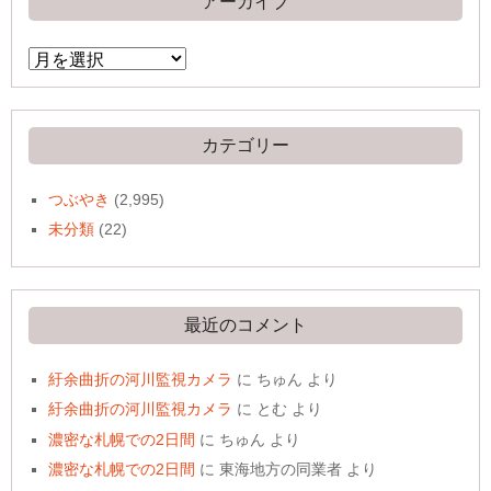
アーカイブ
ア
ー
カ
イ
ブ
カテゴリー
つぶやき
(2,995)
未分類
(22)
最近のコメント
紆余曲折の河川監視カメラ
に
ちゅん
より
紆余曲折の河川監視カメラ
に
とむ
より
濃密な札幌での2日間
に
ちゅん
より
濃密な札幌での2日間
に
東海地方の同業者
より