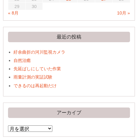
29
30
« 8月
10月 »
最近の投稿
紆余曲折の河川監視カメラ
自然治癒
先延ばしにしていた作業
雨量計測の実証試験
できるのは再起動だけ
アーカイブ
ア
ー