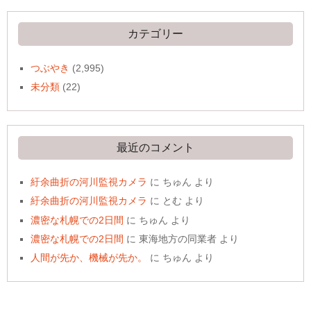
カ
イ
ブ
カテゴリー
つぶやき
(2,995)
未分類
(22)
最近のコメント
紆余曲折の河川監視カメラ
に
ちゅん
より
紆余曲折の河川監視カメラ
に
とむ
より
濃密な札幌での2日間
に
ちゅん
より
濃密な札幌での2日間
に
東海地方の同業者
より
人間が先か、機械が先か。
に
ちゅん
より