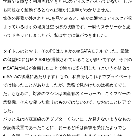
学校で支障なく利用されてきたPCのディスクが入っていない、しか
も問題なく起動するとなれば確かに意味がわかりません。
筐体の裏蓋が外されたPCを見てみると、確かに通常はディスクが収
まっているはずの場所は空っぽの状態です。一瞬ミステリーかと思
ってドキッとしましたが、私はすぐに気がつきました。
タイトルのとおり、そのPCはまさかのmSATAモデルでした。最近
の薄型PCにはM.2 SSDが搭載されていることが多いですが、今回の
mSATAはM.2が台頭したことで徐々に姿を消した（というかM.2は
mSATAの後継にあたります）もの。私自身もこれまでプライベート
では触ったことがありましたが、業務で見かけたのは初めてでし
た。ちなみに、対象のマシンは国産有名メーカーの、ごくフツーの
業務機。そんな凝った造りのものではないので、なおのことレアで
した。
パッと見は内蔵無線のアダプターくらいにしか見えないようなもの
が記憶装置であったことに、おーるど氏は衝撃を受けたようでし