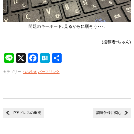
問題のキーボード｡見るからに弱そう･･･｡
(投稿者:ちゅん)
Line
X
Facebook
Hatena
共
有
カテゴリー:
つぶやき
パーマリンク
IPアドレスの重複
調達仕様に悩む