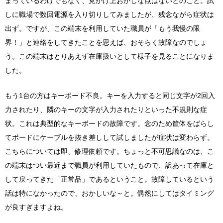
まっているわけでもなく、見かけ上おかしな点はないとのこと。試
しに職場で数回電源を入り切りしてみましたが、残念ながら症状は
出ず。ですが、この端末を利用していた職員が「もう我慢の限
界！」と連絡をしてきたことを思えば、おそらく故障なのでしょ
う。この端末はとりあえず在庫扱いとして様子を見ることになりま
した。
もう1台の方はキーボード不良。キーを入力すると同じ文字が2回入
力されたり、隣のキーの文字が入力されたりといった不規則な症
状。これは典型的なキーボードの故障です。念のため筐体をばらし
てボードにケーブルを抜き差しして試しましたが症状は変わらず。
こちらについては即、修理依頼です。ちょっと不可思議なのは、こ
の端末はつい最近まで職員が利用していたもので、訳あって在庫と
して戻ってきた「正常品」であるということ。故障しているという
話は特になかったので、おかしいな～と。偶然にしてはタイミング
が良すぎますよね。