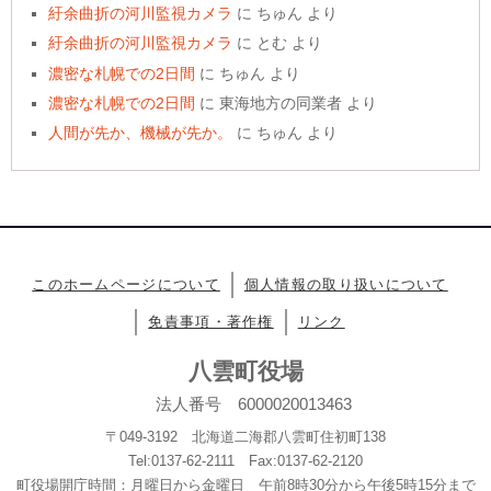
紆余曲折の河川監視カメラ
に
ちゅん
より
紆余曲折の河川監視カメラ
に
とむ
より
濃密な札幌での2日間
に
ちゅん
より
濃密な札幌での2日間
に
東海地方の同業者
より
人間が先か、機械が先か。
に
ちゅん
より
このホームページについて
個人情報の取り扱いについて
免責事項・著作権
リンク
八雲町役場
法人番号 6000020013463
〒049-3192 北海道二海郡八雲町住初町138
Tel:0137-62-2111 Fax:0137-62-2120
町役場開庁時間：月曜日から金曜日 午前8時30分から午後5時15分まで