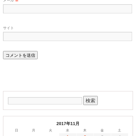
メール
※
サイト
2017年11月
日
月
火
水
木
金
土