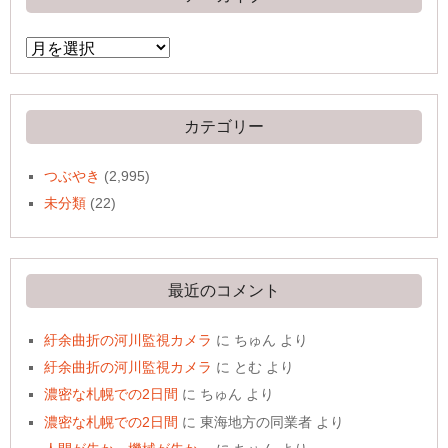
ア
ー
カ
イ
ブ
カテゴリー
つぶやき
(2,995)
未分類
(22)
最近のコメント
紆余曲折の河川監視カメラ
に
ちゅん
より
紆余曲折の河川監視カメラ
に
とむ
より
濃密な札幌での2日間
に
ちゅん
より
濃密な札幌での2日間
に
東海地方の同業者
より