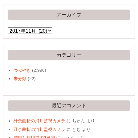
アーカイブ
ア
ー
カ
イ
ブ
カテゴリー
つぶやき
(2,996)
未分類
(22)
最近のコメント
紆余曲折の河川監視カメラ
に
ちゅん
より
紆余曲折の河川監視カメラ
に
とむ
より
濃密な札幌での2日間
に
ちゅん
より