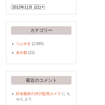
ア
ー
カ
イ
ブ
カテゴリー
つぶやき
(2,995)
未分類
(22)
最近のコメント
紆余曲折の河川監視カメラ
に
ち
ゅん
より