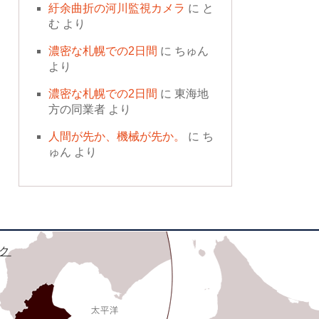
紆余曲折の河川監視カメラ
に
と
む
より
濃密な札幌での2日間
に
ちゅん
より
濃密な札幌での2日間
に
東海地
方の同業者
より
人間が先か、機械が先か。
に
ち
ゅん
より
ク