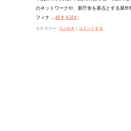
のネットワークや、新庁舎を基点とする屋外
フィナ …
続きを読む
カテゴリー:
つぶやき
|
コメントする