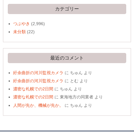
イ
ブ
カテゴリー
つぶやき
(2,996)
未分類
(22)
最近のコメント
紆余曲折の河川監視カメラ
に
ちゅん
より
紆余曲折の河川監視カメラ
に
とむ
より
濃密な札幌での2日間
に
ちゅん
より
濃密な札幌での2日間
に
東海地方の同業者
より
人間が先か、機械が先か。
に
ちゅん
より