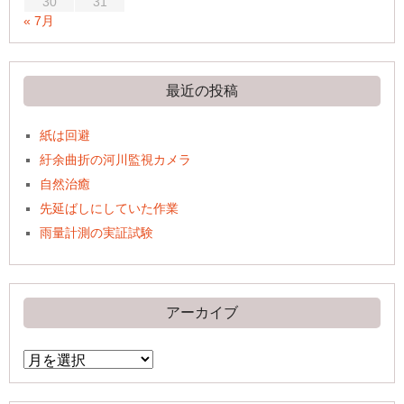
30
31
« 7月
最近の投稿
紙は回避
紆余曲折の河川監視カメラ
自然治癒
先延ばしにしていた作業
雨量計測の実証試験
アーカイブ
ア
ー
カ