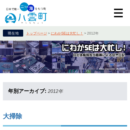
トップページ
>
にわかSEは大忙し！
>
2012年
年別アーカイブ:
2012年
大掃除