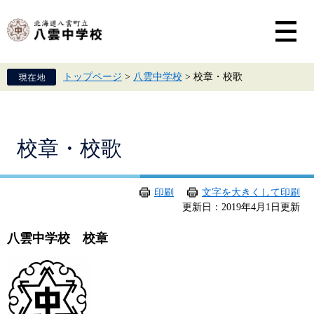
ペ
メ
ー
ニ
ジ
ュ
の
ー
先
を
頭
飛
トップページ
>
八雲中学校
>
校章・校歌
で
ば
す。
し
て
本
文
本
校章・校歌
へ
文
印刷
文字を大きくして印刷
更新日：2019年4月1日更新
八雲中学校 校章