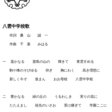
八雲中学校歌
作詞 桑 山 誠 一
作曲 千 葉 みはる
一 遥かなる 渡島の山の 輝きて 青雲すめる
駒ケ峰のそびゆる 仰ぎ 胸にわく 高き理想に
新しく今ぞ 進まん おお母校 八雲中学校
二 豊かなる 緑の丘の うるわしき 実りの花に
たたえまし 祖先のいさお 受け継ぎて 学園ここに