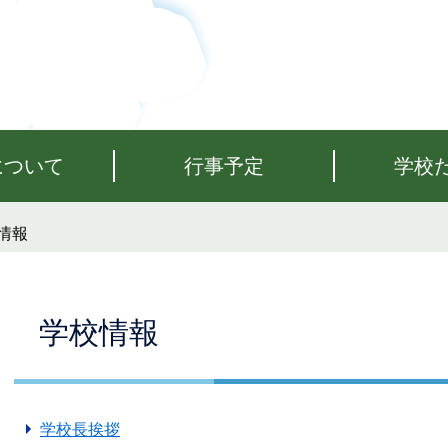
について
行事予定
学校
情報
本
学校情報
文
学校長挨拶