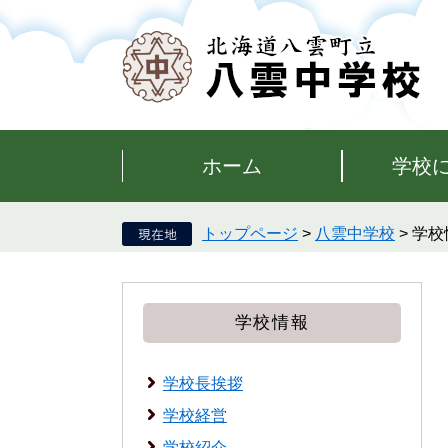
ペ
メ
ー
ニ
ジ
ュ
の
ー
先
を
頭
飛
で
ば
す。
し
ホーム
学校
て
本
文
トップページ
>
八雲中学校
>
学校
へ
学校情報
学校長挨拶
学校経営
学校紹介