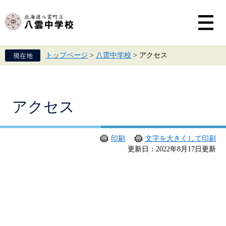
ペ
メ
ー
ニ
ジ
ュ
の
ー
先
を
頭
飛
トップページ
>
八雲中学校
>
アクセス
で
ば
す。
し
て
本
文
本
アクセス
へ
文
印刷
文字を大きくして印刷
更新日：2022年8月17日更新