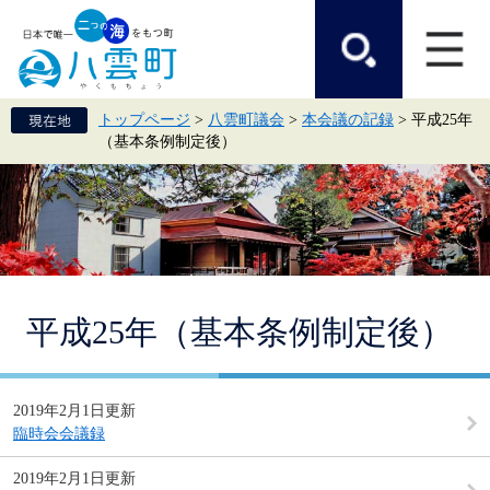
ペ
メ
ー
ニ
ジ
ュ
の
ー
先
を
頭
飛
トップページ
>
八雲町議会
>
本会議の記録
>
平成25年
で
ば
（基本条例制定後）
す。
し
て
本
文
へ
本
平成25年（基本条例制定後）
文
2019年2月1日更新
臨時会会議録
2019年2月1日更新