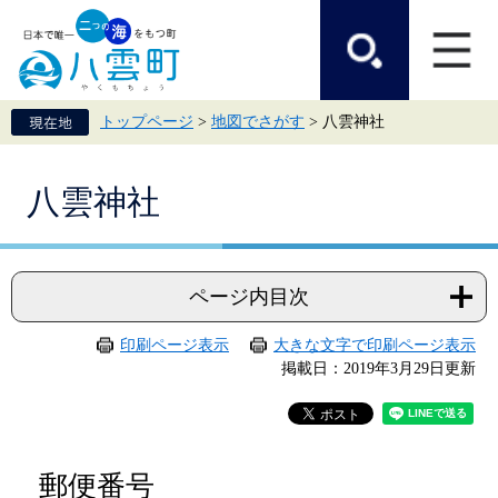
ペ
メ
ー
ニ
ジ
ュ
の
ー
先
を
頭
飛
トップページ
>
地図でさがす
>
八雲神社
で
ば
す。
し
て
本
本
八雲神社
文
文
へ
ページ内目次
印刷ページ表示
大きな文字で印刷ページ表示
掲載日：2019年3月29日更新
郵便番号