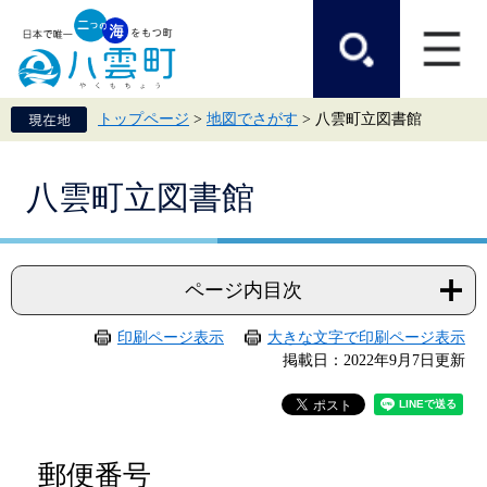
ペ
メ
ー
ニ
ジ
ュ
の
ー
先
を
頭
飛
トップページ
>
地図でさがす
>
八雲町立図書館
で
ば
す。
し
て
本
本
八雲町立図書館
文
文
へ
ページ内目次
印刷ページ表示
大きな文字で印刷ページ表示
掲載日：2022年9月7日更新
郵便番号