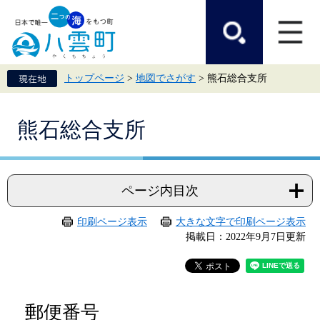
ペ
メ
ー
ニ
ジ
ュ
の
ー
先
を
頭
飛
トップページ
>
地図でさがす
>
熊石総合支所
で
ば
す。
し
て
本
本
熊石総合支所
文
文
へ
ページ内目次
印刷ページ表示
大きな文字で印刷ページ表示
掲載日：2022年9月7日更新
郵便番号