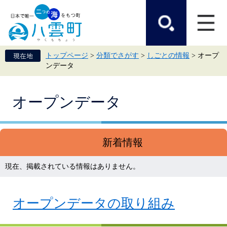
ペ
メ
ー
ニ
ジ
ュ
の
ー
先
を
頭
飛
トップページ
>
分類でさがす
>
しごとの情報
>
オープ
で
ば
ンデータ
す。
し
て
本
本
文
オープンデータ
文
へ
新着情報
現在、掲載されている情報はありません。
オープンデータの取り組み