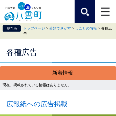
ペ
メ
ー
ニ
ジ
ュ
の
ー
先
を
頭
飛
トップページ
>
分類でさがす
>
しごとの情報
>
各種広
で
ば
告
す。
し
て
本
本
文
各種広告
文
へ
新着情報
現在、掲載されている情報はありません。
広報紙への広告掲載