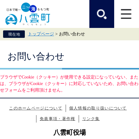
ペ
メ
ー
ニ
ジ
ュ
の
ー
先
を
頭
飛
トップページ
>
お問い合わせ
で
ば
す。
し
て
本
本
お問い合わせ
文
文
へ
ブラウザでCookie（クッキー）が使用できる設定になっていない、また
は、ブラウザがCookie（クッキー）に対応していないため、お問い合わ
せフォームをご利用頂けません。
このホームページについて
個人情報の取り扱いについて
免責事項・著作権
リンク集
八雲町役場