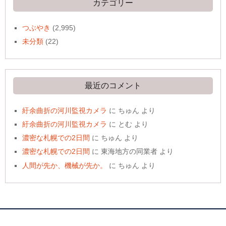
カテゴリー
つぶやき
(2,995)
未分類
(22)
最近のコメント
紆余曲折の河川監視カメラ
に
ちゅん
より
紆余曲折の河川監視カメラ
に
とむ
より
濃密な札幌での2日間
に
ちゅん
より
濃密な札幌での2日間
に
東海地方の同業者
より
人間が先か、機械が先か。
に
ちゅん
より