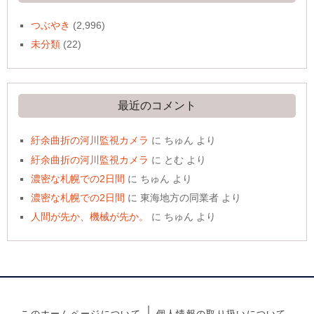
つぶやき
(2,996)
未分類
(22)
最近のコメント
紆余曲折の河川監視カメラ
に
ちゅん
より
紆余曲折の河川監視カメラ
に
とむ
より
濃密な札幌での2日間
に
ちゅん
より
濃密な札幌での2日間
に
東海地方の同業者
より
人間が先か、機械が先か。
に
ちゅん
より
このホームページについて
個人情報の取り扱いについて