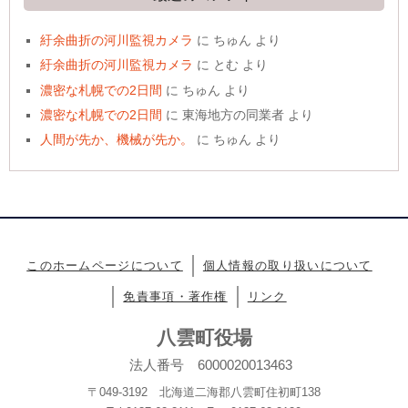
紆余曲折の河川監視カメラ
に
ちゅん
より
紆余曲折の河川監視カメラ
に
とむ
より
濃密な札幌での2日間
に
ちゅん
より
濃密な札幌での2日間
に
東海地方の同業者
より
人間が先か、機械が先か。
に
ちゅん
より
このホームページについて
個人情報の取り扱いについて
免責事項・著作権
リンク
八雲町役場
法人番号 6000020013463
〒049-3192 北海道二海郡八雲町住初町138