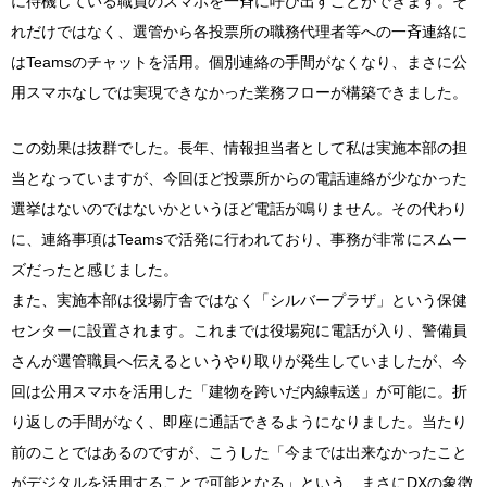
に待機している職員のスマホを一斉に呼び出すことができます。そ
れだけではなく、選管から各投票所の職務代理者等への一斉連絡に
はTeamsのチャットを活用。個別連絡の手間がなくなり、まさに公
用スマホなしでは実現できなかった業務フローが構築できました。
この効果は抜群でした。長年、情報担当者として私は実施本部の担
当となっていますが、今回ほど投票所からの電話連絡が少なかった
選挙はないのではないかというほど電話が鳴りません。その代わり
に、連絡事項はTeamsで活発に行われており、事務が非常にスムー
ズだったと感じました。
また、実施本部は役場庁舎ではなく「シルバープラザ」という保健
センターに設置されます。これまでは役場宛に電話が入り、警備員
さんが選管職員へ伝えるというやり取りが発生していましたが、今
回は公用スマホを活用した「建物を跨いだ内線転送」が可能に。折
り返しの手間がなく、即座に通話できるようになりました。当たり
前のことではあるのですが、こうした「今までは出来なかったこと
がデジタルを活用することで可能となる」という、まさにDXの象徴