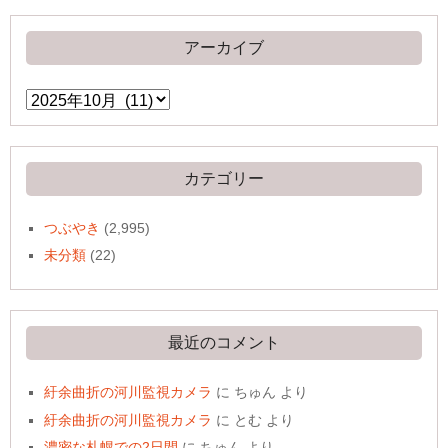
アーカイブ
ア
ー
カ
イ
ブ
カテゴリー
つぶやき
(2,995)
未分類
(22)
最近のコメント
紆余曲折の河川監視カメラ
に
ちゅん
より
紆余曲折の河川監視カメラ
に
とむ
より
濃密な札幌での2日間
に
ちゅん
より