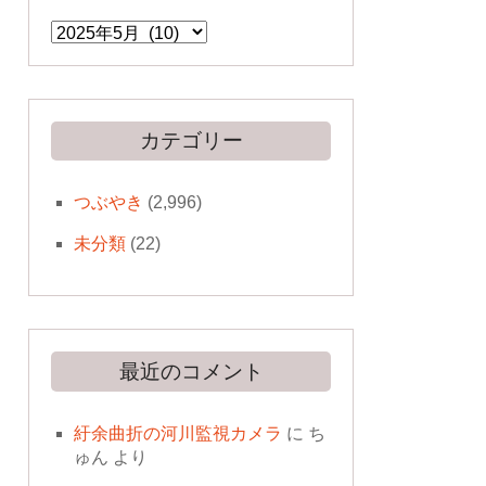
ア
ー
カ
イ
ブ
カテゴリー
つぶやき
(2,996)
未分類
(22)
最近のコメント
紆余曲折の河川監視カメラ
に
ち
ゅん
より