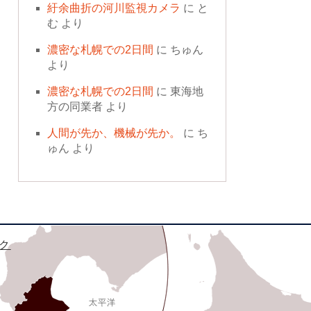
紆余曲折の河川監視カメラ
に
と
む
より
濃密な札幌での2日間
に
ちゅん
より
濃密な札幌での2日間
に
東海地
方の同業者
より
人間が先か、機械が先か。
に
ち
ゅん
より
ク