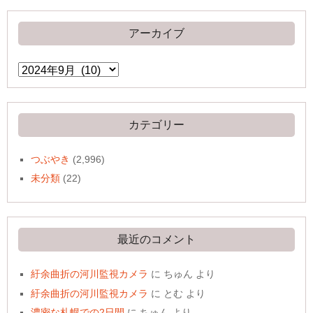
アーカイブ
ア
ー
カ
イ
ブ
カテゴリー
つぶやき
(2,996)
未分類
(22)
最近のコメント
紆余曲折の河川監視カメラ
に
ちゅん
より
紆余曲折の河川監視カメラ
に
とむ
より
濃密な札幌での2日間
に
ちゅん
より