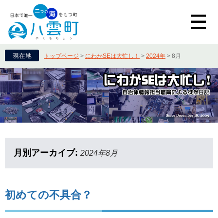
トップページ
>
にわかSEは大忙し！
>
2024年
>
8月
月別アーカイブ:
2024年8月
初めての不具合？