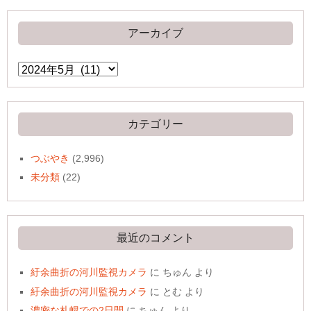
アーカイブ
ア
ー
カ
イ
ブ
カテゴリー
つぶやき
(2,996)
未分類
(22)
最近のコメント
紆余曲折の河川監視カメラ
に
ちゅん
より
紆余曲折の河川監視カメラ
に
とむ
より
濃密な札幌での2日間
に
ちゅん
より