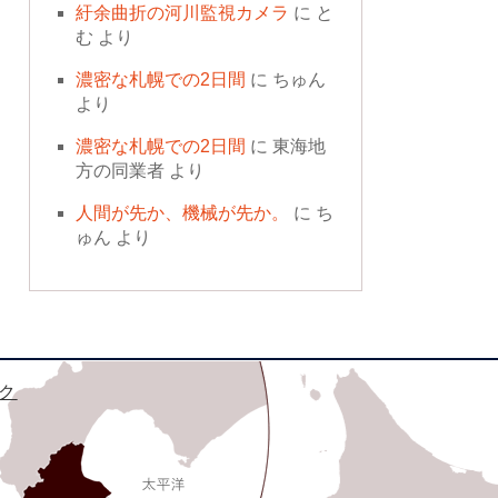
紆余曲折の河川監視カメラ
に
と
む
より
濃密な札幌での2日間
に
ちゅん
より
濃密な札幌での2日間
に
東海地
方の同業者
より
人間が先か、機械が先か。
に
ち
ゅん
より
ク