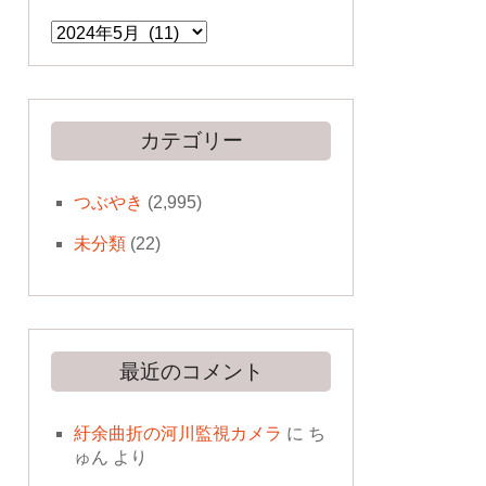
ア
ー
カ
イ
ブ
カテゴリー
つぶやき
(2,995)
未分類
(22)
最近のコメント
紆余曲折の河川監視カメラ
に
ち
ゅん
より