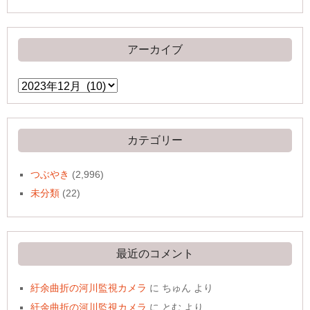
アーカイブ
ア
ー
カ
イ
ブ
カテゴリー
つぶやき
(2,996)
未分類
(22)
最近のコメント
紆余曲折の河川監視カメラ
に
ちゅん
より
紆余曲折の河川監視カメラ
に
とむ
より