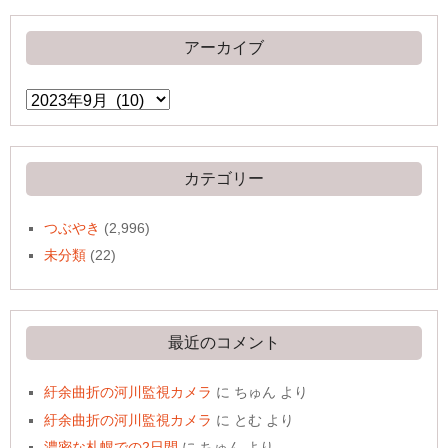
アーカイブ
ア
ー
カ
イ
ブ
カテゴリー
つぶやき
(2,996)
未分類
(22)
最近のコメント
紆余曲折の河川監視カメラ
に
ちゅん
より
紆余曲折の河川監視カメラ
に
とむ
より
濃密な札幌での2日間
に
ちゅん
より