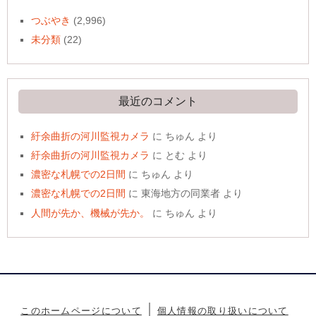
つぶやき
(2,996)
未分類
(22)
最近のコメント
紆余曲折の河川監視カメラ
に
ちゅん
より
紆余曲折の河川監視カメラ
に
とむ
より
濃密な札幌での2日間
に
ちゅん
より
濃密な札幌での2日間
に
東海地方の同業者
より
人間が先か、機械が先か。
に
ちゅん
より
このホームページについて
個人情報の取り扱いについて